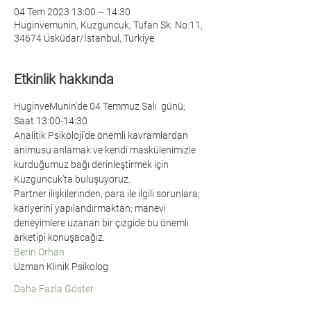
04 Tem 2023 13:00 – 14:30
Huginvemunin, Kuzguncuk, Tufan Sk. No:11,
34674 Üsküdar/İstanbul, Türkiye
Etkinlik hakkında
HuginveMunin'de 04 Temmuz Salı  günü;
Saat 13:00-14:30
Analitik Psikoloji'de önemli kavramlardan 
animusu anlamak ve kendi maskülenimizle 
kurduğumuz bağı derinleştirmek için 
Kuzguncuk'ta buluşuyoruz. 
Partner ilişkilerinden, para ile ilgili sorunlara; 
kariyerini yapılandırmaktan; manevi 
deneyimlere uzanan bir çizgide bu önemli 
arketipi konuşacağız. 
Berin Orhan
Uzman Klinik Psikolog
Daha Fazla Göster