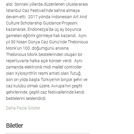
aldı. Sonraki yıllarda düzenlenen Uluslararası 
İstanbul Caz Festivali’nde sahne almaya 
devam etti.  2017 yılında Indonesian Art And 
Culture Scholarship Guidance Projesini 
kazanarak, Endonezya’da üç ay boyunca 
gamelan eğitimi görmeye hak kazandı.  Aynı 
yıl 30 Nisan Dünya Caz Günü’nde Thelonious 
Monk’un 100. doğumgünü anısına 
Thelonious Monk bestelerinden oluşan bir 
repertuvarla halka açık konser verdi.  Aynı 
zamanda elektronik midi mallet controller 
olan Xylosynth’in resmi artisti olan Tutuğ, 
son on yılda başta Türkiye'nin birçok şehri ve 
caz kulübü olmak üzere; Avrupa’nın çeşitli 
şehirlerinde, çeşitli caz festivallerinde kendi 
bestelerini seslendirdi.
Daha Fazla Göster
Biletler