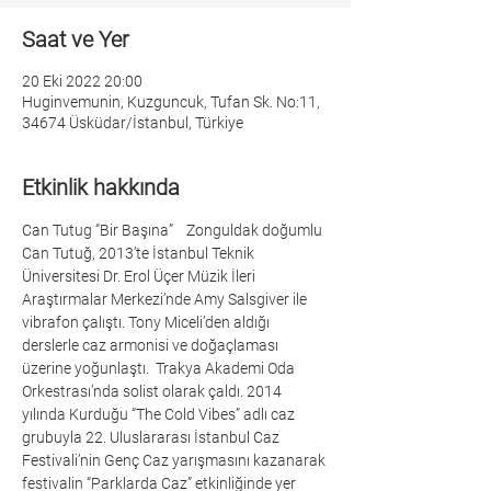
Saat ve Yer
20 Eki 2022 20:00
Huginvemunin, Kuzguncuk, Tufan Sk. No:11,
34674 Üsküdar/İstanbul, Türkiye
Etkinlik hakkında
Can Tutug “Bir Başına”    Zonguldak doğumlu 
Can Tutuğ, 2013’te İstanbul Teknik 
Üniversitesi Dr. Erol Üçer Müzik İleri 
Araştırmalar Merkezi’nde Amy Salsgiver ile 
vibrafon çalıştı. Tony Miceli’den aldığı 
derslerle caz armonisi ve doğaçlaması 
üzerine yoğunlaştı.  Trakya Akademi Oda 
Orkestrası’nda solist olarak çaldı. 2014 
yılında Kurduğu “The Cold Vibes” adlı caz 
grubuyla 22. Uluslararası İstanbul Caz 
Festivali’nin Genç Caz yarışmasını kazanarak 
festivalin “Parklarda Caz” etkinliğinde yer 