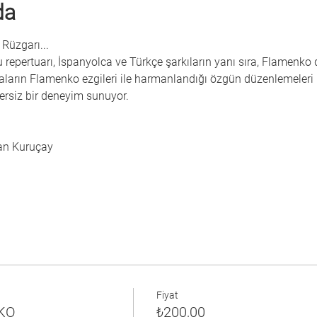
da
Rüzgarı...
epertuarı, İspanyolca ve Türkçe şarkıların yanı sıra, Flamenko da
ların Flamenko ezgileri ile harmanlandığı özgün düzenlemeleri 
ersiz bir deneyim sunuyor.
an Kuruçay
Fiyat
KO
₺200,00