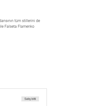
nsının tüm stillerini de 
ile Falseta Flamenko 
Satış bitti