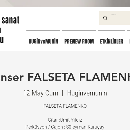
HUGİNveMUNİN
PREVIEW ROOM
ETKİNLİKLER
nser FALSETA FLAME
12 May Cum
  |  
Huginvemunin
FALSETA FLAMENKO
Gitar :Ümit Yıldız
Perküsyon / Cajon : Süleyman Kuruçay