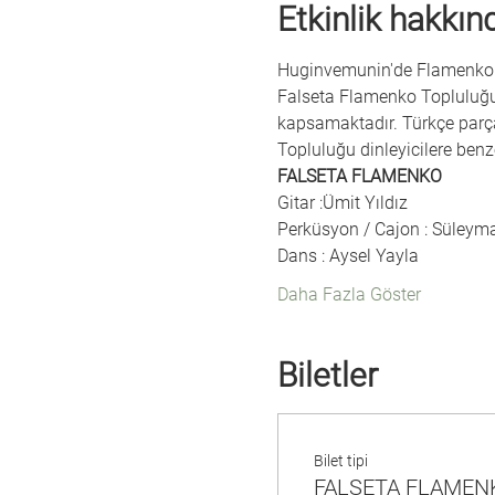
Etkinlik hakkın
Huginvemunin'de Flamenko 
Falseta Flamenko Topluluğu r
kapsamaktadır. Türkçe parça
Topluluğu dinleyicilere benz
FALSETA FLAMENKO
Gitar :Ümit Yıldız
Perküsyon / Cajon : Süleym
Dans : Aysel Yayla
Daha Fazla Göster
Biletler
Bilet tipi
FALSETA FLAMEN