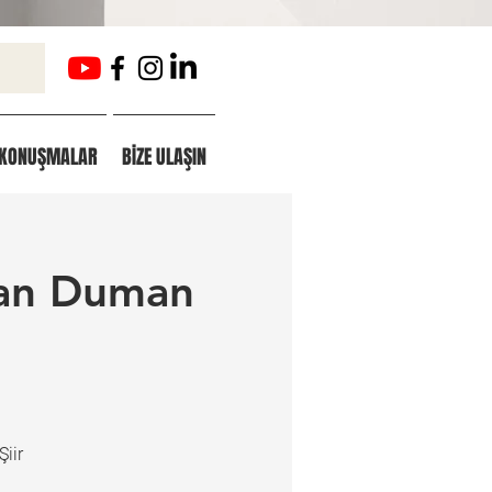
KONUŞMALAR
BİZE ULAŞIN
ran Duman
iir