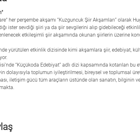
ı"
are" her perşembe akşamı “Kuzguncuk Şiir Akşamları” olarak Hu
ığı ister sevdiği şiiri ya da şiir sevgilerini alıp gidebileceği etkin
nlenecek etkileşimli şiir akşamında okunan şiirlerin üzerine ko
e yürütülen etkinlik dizisinde kimi akşamlara şiir, edebiyat, kü
yor.
i’nde “Küçükoda Edebiyat” adlı dizi kapsamında kotarılan bu etki
yin dolayısıyla toplumun iyileştirilmesi, bireysel ve toplumsal ür
ı, iletişim gücü tüm araçların üstünde olan sanatın, bilginin ve
makta.
ylaş