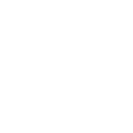
hallesi, Tufan Sokak,
dar İSTANBUL
emunin.com