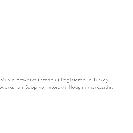
Kuzguncuk Ma
No 11, Üskü
Sanat birleştirir.
info@huginv
unin Artworks (İstanbul) Registered in Turkey
orks bir Subpixel Interaktif Iletişim markasıdır.