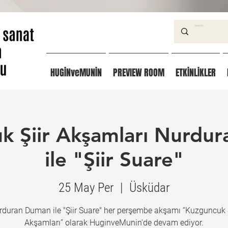
HUGİNveMUNİN
PREVIEW ROOM
ETKİNLİKLER
k Şiir Akşamları Nurdu
ile "Şiir Suare"
25 May Per
  |  
Üsküdar
rduran Duman ile "Şiir Suare" her perşembe akşamı “Kuzguncuk Ş
Akşamları” olarak HuginveMunin'de devam ediyor.