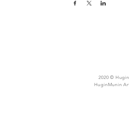
2020 © HuginM
HuginMunin Artw