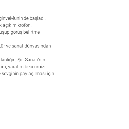
ginveMunin'de başladı.
lik açık mikrofon.
nuşup görüş belirtme 
ltür ve sanat dünyasından 
nliğin, Şiir Sanatı’nın 
etim, yaratım becerimizi 
 sevginin paylaşılması için 