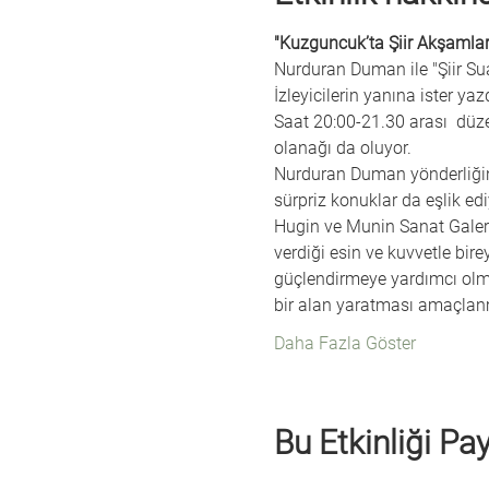
"Kuzguncuk’ta Şiir Akşamlar
Nurduran Duman ile "Şiir Su
İzleyicilerin yanına ister yazd
Saat 20:00-21.30 arası  düze
olanağı da oluyor.
Nurduran Duman yönderliğind
sürpriz konuklar da eşlik edi
Hugin ve Munin Sanat Galeris
verdiği esin ve kuvvetle bire
güçlendirmeye yardımcı olmas
bir alan yaratması amaçlan
Daha Fazla Göster
Bu Etkinliği Pa