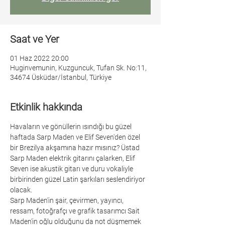
Saat ve Yer
01 Haz 2022 20:00
Huginvemunin, Kuzguncuk, Tufan Sk. No:11,
34674 Üsküdar/İstanbul, Türkiye
Etkinlik hakkında
Havaların ve gönüllerin ısındığı bu güzel 
haftada Sarp Maden ve Elif Seven'den özel 
bir Brezilya akşamına hazır mısınız? Üstad 
Sarp Maden elektrik gitarını çalarken, Elif 
Seven ise akustik gitarı ve duru vokaliyle 
birbirinden güzel Latin şarkıları seslendiriyor 
olacak.
Sarp Maden'in şair, çevirmen, yayıncı, 
ressam, fotoğrafçı ve grafik tasarımcı Sait 
Maden'in oğlu olduğunu da not düşmemek 