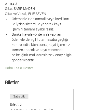
olmaz :)
Gitar, SARP MADEN
Gitar ve Vokal,  ELİF SEVEN
Ödemenizi Bankamatik veya kredi kartı 
ile İyzico sistemi ile yaparak kayıt 
işlemini tamamlayabilirsiniz.
Banka havale yöntemi ile yapılan 
ödemelerde; ilgili tutar hesaba geçtiği 
kontrol edildikten sonra, kayıt işleminiz 
tamamlanacak ve kayıt esnasında 
belirttiğiniz mail adresinize 2.onay bilgisi 
gönderilecektir.
Daha Fazla Göster
Biletler
Satış bitti
Bilet tipi