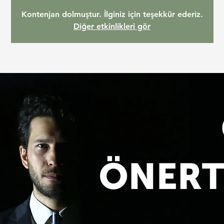
Kontenjan dolmuştur. İlginiz için teşekkür ederiz.
Diğer etkinlikleri gör