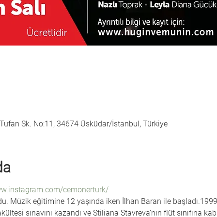
ufan Sk. No:11, 34674 Üsküdar/İstanbul, Türkiye
da
ww.instagram.com/cemonerturk/
. Müzik eğitimine 12 yaşında iken İlhan Baran ile başladı.1999 y
ltesi sınavını kazandı ve Stiliana Stavreva’nın flüt sınıfına kabu