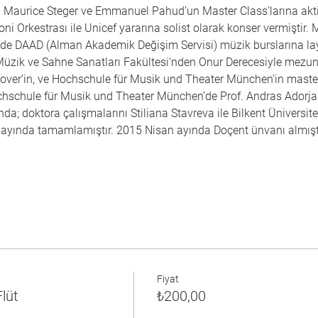
, Maurice Steger ve Emmanuel Pahud’un Master Class’larına aktif
ni Orkestrası ile Unicef yararına solist olarak konser vermiştir.
de DAAD (Alman Akademik Değişim Servisi) müzik burslarına lay
i Müzik ve Sahne Sanatları Fakültesi‘nden Onur Derecesiyle mezu
over’in, ve Hochschule für Musik und Theater München’in maste
chschule für Musik und Theater München’de Prof. Andras Adorjan
nda; doktora çalışmalarını Stiliana Stavreva ile Bilkent Üniversit
ayında tamamlamıştır. 2015 Nisan ayında Doçent ünvanı almıştır.
Fiyat
lüt
₺200,00