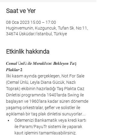
Saat ve Yer
08 Oca 2023 15:00 – 17:00
Huginvemunin, Kuzguncuk, Tufan Sk. No:11,
34674 Üsküdar/İstanbul, Türkiye
Etkinlik hakkında
𝑪𝒆𝒎𝒂𝒍 Ü𝒏𝒍ü 𝒊𝒍𝒆 𝑴𝒆𝒓𝒂𝒌𝒍ı𝒔ı𝒏ı 
𝐁
𝒆𝒌𝒍𝒆𝒚𝒆𝒏 𝑻𝒂ş 
𝑷𝒍𝒂𝒌𝒍𝒂𝒓-𝟐
İlki kasım ayında gerçekleşen, Not For Sale 
(Cemal Ünlü, Leyla Diana Gücük, Nazlı 
Toprak) ekibinin hazırladığı Taş Plakta Caz 
Dinletisi programında 1940'larda Swing ile 
başlayan ve 1960'lara kadar süren dönemde 
yaşamış orkestralar, şefler ve solistler ile 
açıklamalı bir taş plak dinletisi sunuyorlar....
Ödemenizi Bankamatik veya kredi kartı 
ile Param/PayuTr sistemi ile yaparak 
kayıt işlemini tamamlayabilirsiniz.