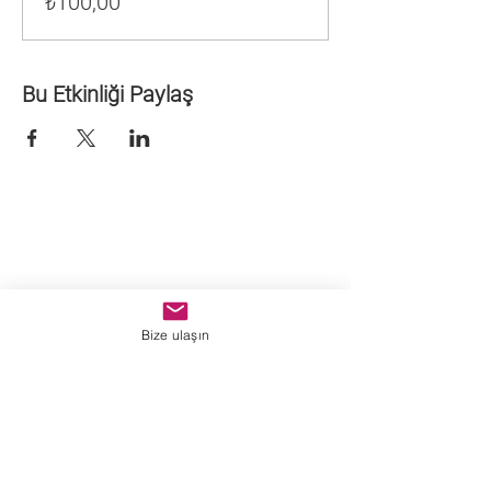
₺100,00
Bu Etkinliği Paylaş
Bize ulaşın
Sanat birleştirir.
Kuzguncuk Mahallesi, Tufan Sokak,
No 11, Üsküdar İSTANBUL