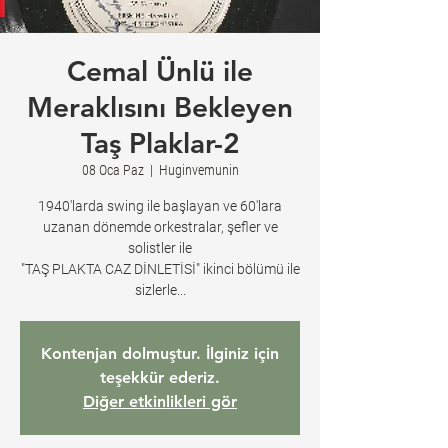
Cemal Ünlü ile
Meraklısını Bekleyen
Taş Plaklar-2
08 Oca Paz
  |  
Huginvemunin
1940'larda swing ile başlayan ve 60'lara
uzanan dönemde orkestralar, şefler ve
solistler ile
"TAŞ PLAKTA CAZ DİNLETİSİ" ikinci bölümü ile
sizlerle...
Kontenjan dolmuştur. İlginiz için
teşekkür ederiz.
Diğer etkinlikleri gör