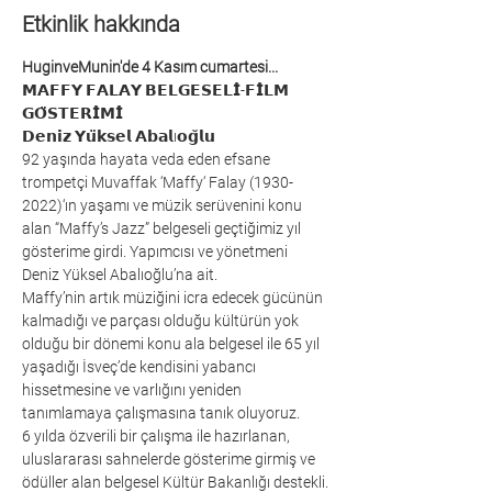
Etkinlik hakkında
HuginveMunin'de 4 Kasım cumartesi...
𝗠𝗔𝗙𝗙𝗬 𝗙𝗔𝗟𝗔𝗬 𝗕𝗘𝗟𝗚𝗘𝗦𝗘𝗟𝗜̇-𝗙𝗜̇𝗟𝗠 
𝗚𝗢̈𝗦𝗧𝗘𝗥𝗜̇𝗠𝗜̇
𝗗𝗲𝗻𝗶𝘇 𝗬𝘂̈𝗸𝘀𝗲𝗹 𝗔𝗯𝗮𝗹ı𝗼𝗴̆𝗹𝘂
92 yaşında hayata veda eden efsane 
trompetçi Muvaffak ‘Maffy‘ Falay (1930-
2022)‘ın yaşamı ve müzik serüvenini konu 
alan “Maffy’s Jazz” belgeseli geçtiğimiz yıl 
gösterime girdi. Yapımcısı ve yönetmeni 
Deniz Yüksel Abalıoğlu’na ait.
Maffy’nin artık müziğini icra edecek gücünün 
kalmadığı ve parçası olduğu kültürün yok 
olduğu bir dönemi konu ala belgesel ile 65 yıl 
yaşadığı İsveç’de kendisini yabancı 
hissetmesine ve varlığını yeniden 
tanımlamaya çalışmasına tanık oluyoruz.
6 yılda özverili bir çalışma ile hazırlanan, 
uluslararası sahnelerde gösterime girmiş ve 
ödüller alan belgesel Kültür Bakanlığı destekli.