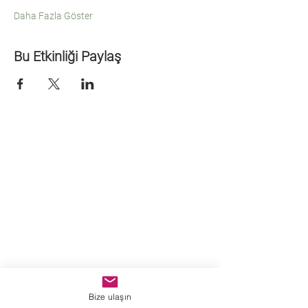
Daha Fazla Göster
Bu Etkinliği Paylaş
Sanat birleştirir.
Kuzguncuk Mahallesi, Tufan Sokak,
No 11, Üsküdar İSTANBUL
Bize ulaşın